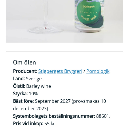
Frågor
&
svar
Ölprovning
YouTube
Om ölen
Producent:
Stigbergets Bryggeri
/
Pomologik
.
Land:
Sverige.
Ölstil:
Barley wine
Styrka:
10%.
Bäst före:
September 2027 (provsmakas 10
december 2023).
Systembolagets beställningsnummer:
88601.
Pris vid inköp:
55 kr.