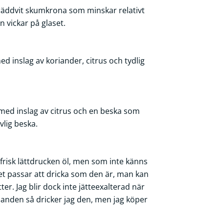
gräddvit skumkrona som minskar relativt
 vickar på glaset.
ed inslag av koriander, citrus och tydlig
 med inslag av citrus och en beska som
vlig beska.
frisk lättdrucken öl, men som inte känns
let passar att dricka som den är, man kan
er. Jag blir dock inte jätteexalterad när
 handen så dricker jag den, men jag köper