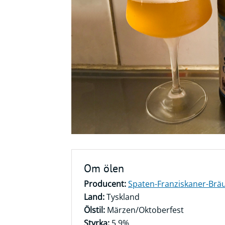
Frågor
&
svar
Ölprovning
YouTube
Om ölen
Producent:
Spaten-Franziskaner-Brä
Land:
Tyskland
Ölstil:
Märzen/Oktoberfest
Styrka:
5,9%