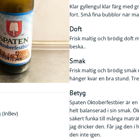
Klar gyllengul klar färg med 
fort. Små fina bubblor när man
Doft
Frisk maltig och brödig doft m
beska..
Smak
Frisk maltig och brödig smak
hänger kvar en bra stund. Tre
Betyg
Spaten Oktoberfestbier är en 
helt balanserad i sin smak. Ö
u
(InBev)
säkert funka till många maträtt
jag dricker den. Får jag den i
den inte igen.