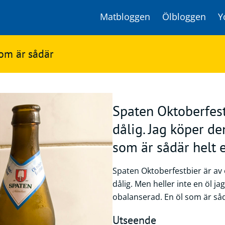
Matbloggen
Ölbloggen
Y
som är sådär
Spaten Oktoberfest
dålig. Jag köper de
som är sådär helt e
Spaten Oktoberfestbier är av 
dålig. Men heller inte en öl ja
obalanserad. En öl som är såd
Utseende