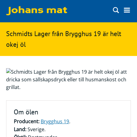
Matbloggen
Sök
Schmidts Lager från Brygghus 19 är helt
Innertemperaturer
på
okej öl
Ingredienser
Johans
Matsnack
mat
Ölbloggen
Ölsnack
Sök
efter:
Topplistan
Bryggerier
Om ölen
Ölstilar
Producent:
Brygghus 19
.
Land:
Sverige.
Kontakt