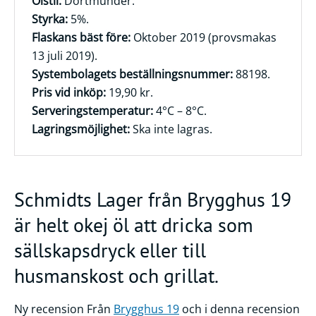
Ölstil:
Dortmunder.
Styrka:
5%.
Frågor
Flaskans bäst före:
Oktober 2019 (provsmakas
&
13 juli 2019).
svar
Systembolagets beställningsnummer:
88198.
Ölprovning
Pris vid inköp:
19,90 kr.
Serveringstemperatur:
4°C – 8°C.
YouTube
Lagringsmöjlighet:
Ska inte lagras.
Schmidts Lager från Brygghus 19
är helt okej öl att dricka som
sällskapsdryck eller till
husmanskost och grillat.
Ny recension Från
Brygghus 19
och i denna recension