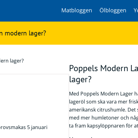
Matbloggen
Ölbloggen
Y
en modern lager?
Poppels Modern La
lager?
Med Poppels Modern Lager ha
lageröl som ska vara mer fri
amerikansk citrushumle. Det 
med mer humletoner och något
ta fram kapsylöppnaren för a
rovsmakas 5 januari