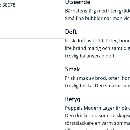
Utseende
:
88678.
Bärnstensfärg med liten grä
Små fina bubblor när man vick
Doft
Frisk doft av bröd, örter, hon
lite bränd maltig och samtidi
trevlig balanserad doft.
Smak
Frisk smak av bröd, örter, h
trevlig beska. Den smakar som
Betyg
Poppels Modern Lager är på d
Den dricker du som sällskapsd
törstsläckare en varm somma