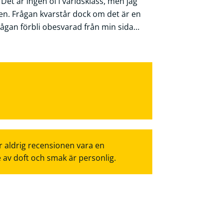
. Det är ingen öl i världsklass, men jag
en. Frågan kvarstår dock om det är en
rågan förbli obesvarad från min sida…
r aldrig recensionen vara en
e av doft och smak är personlig.