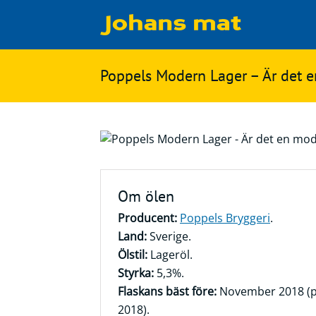
Matbloggen
Sök
Poppels Modern Lager – Är det 
Innertemperaturer
på
Ingredienser
Johans
Matsnack
mat
Ölbloggen
Om ölen
Ölsnack
Sök
Producent:
Poppels Bryggeri
.
efter:
Topplistan
Land:
Sverige.
Bryggerier
Ölstil:
Lageröl.
Ölstilar
Styrka:
5,3%.
Flaskans bäst före:
November 2018 (p
2018).
Kontakt