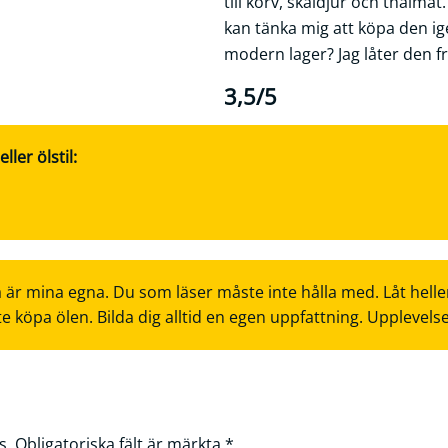
till korv, skaldjur och thaimat
kan tänka mig att köpa den ig
modern lager? Jag låter den f
3,5/5
ler ölstil:
 är mina egna. Du som läser måste inte hålla med. Låt helle
te köpa ölen. Bilda dig alltid en egen uppfattning. Upplevels
s.
Obligatoriska fält är märkta
*