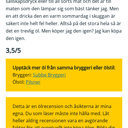
sällskapsdryck eller till all sorts mat och det är till
maten som den lämpar sig som bäst tänker jag. Men
en att dricka den en varm sommardag i skuggan är
säkert inte helt fel heller. Alltså på det stora hela så är
det en trevlig öl. Men köper jag den igen? Jag kan köpa
den igen.
3,5/5
Upptäck mer öl från samma bryggeri eller ölstil:
Bryggeri:
Subbe Bryggeri
Ölstil:
Pilsner
Detta är en ölrecension och åsikterna är mina
egna. Du som läser måste inte hålla med. Låt
heller aldrig recensionen vara en avgörande
faktor för att eventuellt inte köpa ölen. Bilda dig