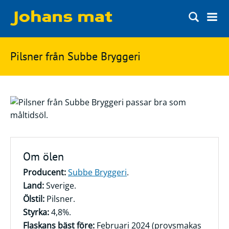
Matbloggen
Sök
Pilsner från Subbe Bryggeri
Innertemperaturer
på
Ingredienser
Johans
Matsnack
mat
Ölbloggen
Ölsnack
Sök
Om ölen
efter:
Topplistan
Producent:
Subbe Bryggeri
.
Bryggerier
Land:
Sverige.
Ölstilar
Ölstil:
Pilsner.
Styrka:
4,8%.
Flaskans bäst före:
Februari 2024 (provsmakas
Kontakt