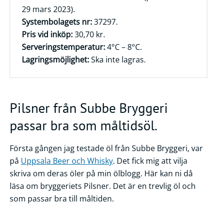
29 mars 2023).
Frågor
Systembolagets nr:
37297.
&
Pris vid inköp:
30,70 kr.
svar
Serveringstemperatur:
4°C – 8°C.
Ölprovning
Lagringsmöjlighet:
Ska inte lagras.
YouTube
Pilsner från Subbe Bryggeri
passar bra som måltidsöl.
Första gången jag testade öl från Subbe Bryggeri, var
på
Uppsala Beer och Whisky
. Det fick mig att vilja
skriva om deras öler på min ölblogg. Här kan ni då
läsa om bryggeriets Pilsner. Det är en trevlig öl och
som passar bra till måltiden.