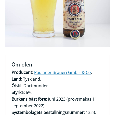
Frågor
&
svar
Ölprovning
YouTube
Om ölen
Producent:
Paulaner Braueri GmbH & Co
.
Land:
Tyskland.
Ölstil:
Dortmunder.
Styrka:
6%.
Burkens bäst före:
Juni 2023 (provsmakas 11
september 2022).
Systembolagets beställningsnummer:
1323.