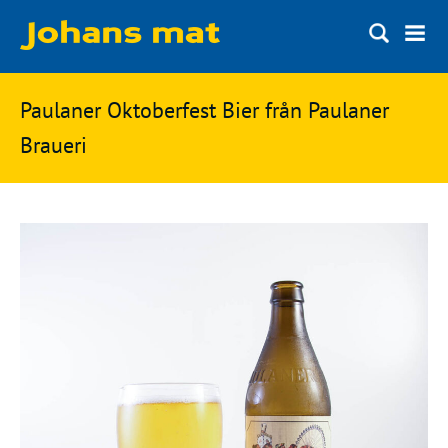
Matbloggen
Sök
Paulaner Oktoberfest Bier från Paulaner
Innertemperaturer
på
Braueri
Ingredienser
Johans
Matsnack
mat
Ölbloggen
Ölsnack
Sök
efter:
Topplistan
Bryggerier
Ölstilar
Kontakt