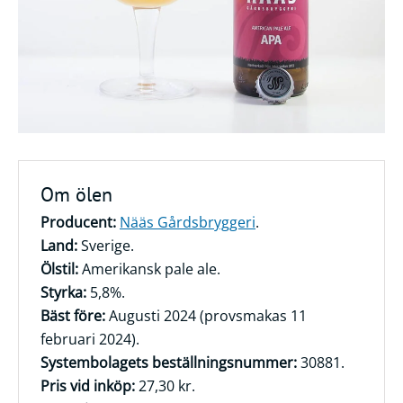
Frågor
&
svar
Ölprovning
YouTube
Om ölen
Producent:
Nääs Gårdsbryggeri
.
Land:
Sverige.
Ölstil:
Amerikansk pale ale.
Styrka:
5,8%.
Bäst före:
Augusti 2024 (provsmakas 11
februari 2024).
Systembolagets beställningsnummer:
30881.
Pris vid inköp:
27,30 kr.