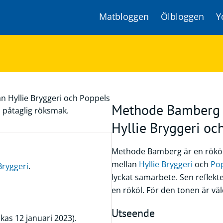
Matbloggen
Ölbloggen
Y
Methode Bamberg 
Hyllie Bryggeri oc
Methode Bamberg är en rököl
mellan
Hyllie Bryggeri
och
Pop
Bryggeri
.
lyckat samarbete. Sen reflekter
en rököl. För den tonen är väld
Utseende
kas 12 januari 2023).