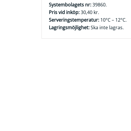
Systembolagets nr:
39860.
Frågor
Pris vid inköp:
30,40 kr.
&
Serveringstemperatur:
10°C – 12°C.
svar
Lagringsmöjlighet:
Ska inte lagras.
Ölprovning
YouTube