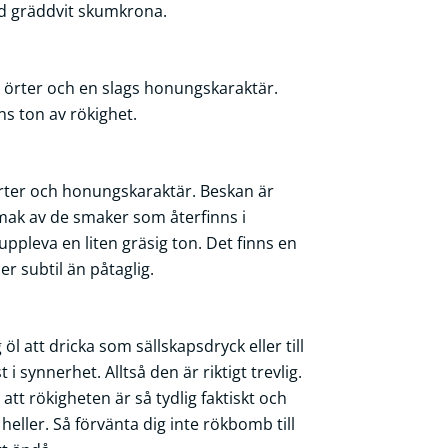
ed gräddvit skumkrona.
n, örter och en slags honungskaraktär.
s ton av rökighet.
örter och honungskaraktär. Beskan är
mak av de smaker som återfinns i
uppleva en liten gräsig ton. Det finns en
r subtil än påtaglig.
att dricka som sällskapsdryck eller till
 synnerhet. Alltså den är riktigt trevlig.
att rökigheten är så tydlig faktiskt och
eller. Så förvänta dig inte rökbomb till