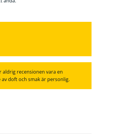
t ändå.
r aldrig recensionen vara en
e av doft och smak är personlig.