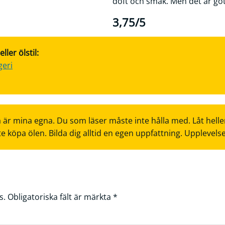
doft och smak. Men det är got
3,75/5
ler ölstil:
geri
 är mina egna. Du som läser måste inte hålla med. Låt helle
te köpa ölen. Bilda dig alltid en egen uppfattning. Upplevels
s.
Obligatoriska fält är märkta
*