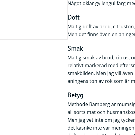
Något oklar gyllengul färg m
Doft
Maltig doft av bröd, citrusto
Men det finns även en aningen
Smak
Maltig smak av bröd, citrus, 
relativt markerad med efters
smakbilden. Men jag vill även 
aningens ton av rök som är me
Betyg
Methode Bamberg är mumsig öl 
all sorts mat och husmanskost i
Men jag vet inte om jag tycker 
det kasnke inte var meningen h