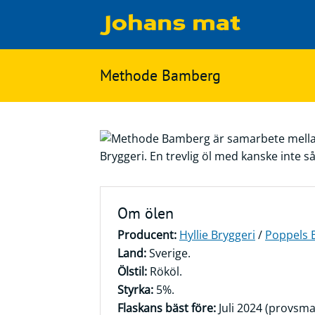
Matbloggen
Sök
Methode Bamberg
Innertemperaturer
på
Ingredienser
Johans
Matsnack
mat
Ölbloggen
Ölsnack
Sök
Om ölen
efter:
Topplistan
Producent:
Hyllie Bryggeri
/
Poppels 
Bryggerier
Land:
Sverige.
Ölstilar
Ölstil:
Rököl.
Styrka:
5%.
Flaskans bäst före:
Juli 2024 (provsma
Kontakt