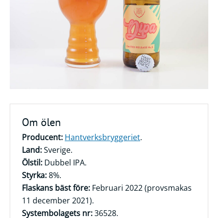
Frågor
&
svar
Ölprovning
YouTube
Om ölen
Producent:
Hantverksbryggeriet
.
Land:
Sverige.
Ölstil:
Dubbel IPA.
Styrka:
8%.
Flaskans bäst före:
Februari 2022 (provsmakas
11 december 2021).
Systembolagets nr:
36528.