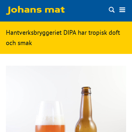
Matbloggen
Sök
Hantverksbryggeriet DIPA har tropisk doft
Innertemperaturer
på
och smak
Ingredienser
Johans
Matsnack
mat
Ölbloggen
Ölsnack
Sök
efter:
Topplistan
Bryggerier
Ölstilar
Kontakt