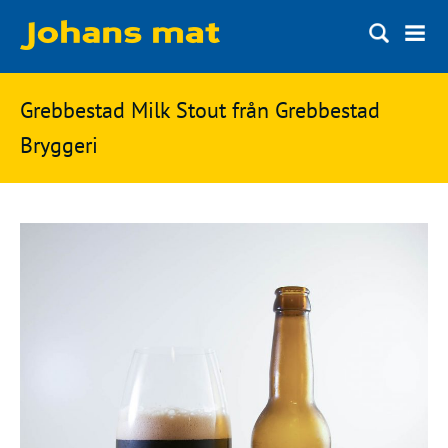
Matbloggen
Sök
Grebbestad Milk Stout från Grebbestad
Innertemperaturer
på
Bryggeri
Ingredienser
Johans
Matsnack
mat
Ölbloggen
Ölsnack
Sök
efter:
Topplistan
Bryggerier
Ölstilar
Kontakt