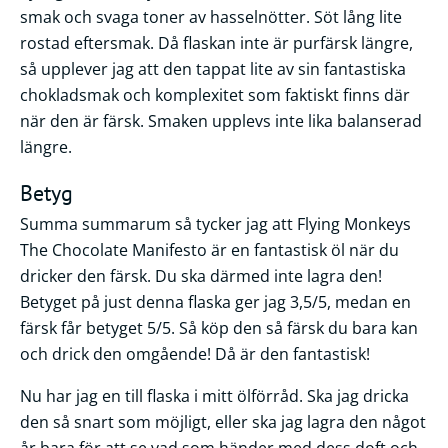
smak och svaga toner av hasselnötter. Söt lång lite
rostad eftersmak. Då flaskan inte är purfärsk längre,
så upplever jag att den tappat lite av sin fantastiska
chokladsmak och komplexitet som faktiskt finns där
när den är färsk. Smaken upplevs inte lika balanserad
längre.
Betyg
Summa summarum så tycker jag att Flying Monkeys
The Chocolate Manifesto är en fantastisk öl när du
dricker den färsk. Du ska därmed inte lagra den!
Betyget på just denna flaska ger jag 3,5/5, medan en
färsk får betyget 5/5. Så köp den så färsk du bara kan
och drick den omgående! Då är den fantastisk!
Nu har jag en till flaska i mitt ölförråd. Ska jag dricka
den så snart som möjligt, eller ska jag lagra den något
år bara för att se vad som händer med dess doft och