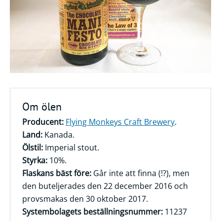
Frågor
&
svar
Ölprovning
YouTube
Om ölen
Producent:
Flying Monkeys Craft Brewery
.
Land:
Kanada.
Ölstil:
Imperial stout.
Styrka:
10%.
Flaskans bäst före:
Går inte att finna (!?), men
den buteljerades den 22 december 2016 och
provsmakas den 30 oktober 2017.
Systembolagets beställningsnummer:
11237