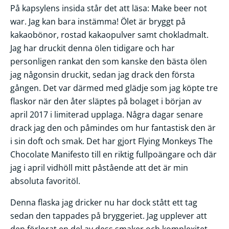
På kapsylens insida står det att läsa: Make beer not
war. Jag kan bara instämma! Ölet är bryggt på
kakaobönor, rostad kakaopulver samt chokladmalt.
Jag har druckit denna ölen tidigare och har
personligen rankat den som kanske den bästa ölen
jag någonsin druckit, sedan jag drack den första
gången. Det var därmed med glädje som jag köpte tre
flaskor när den åter släptes på bolaget i början av
april 2017 i limiterad upplaga. Några dagar senare
drack jag den och påmindes om hur fantastisk den är
i sin doft och smak. Det har gjort Flying Monkeys The
Chocolate Manifesto till en riktig fullpoängare och där
jag i april vidhöll mitt påstående att det är min
absoluta favoritöl.
Denna flaska jag dricker nu har dock stått ett tag
sedan den tappades på bryggeriet. Jag upplever att
den förlorat en del av dess smaker och komplexitet.