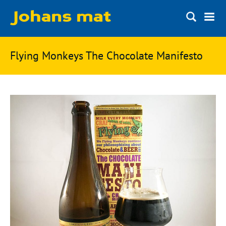
Matbloggen
Sök
Flying Monkeys The Chocolate Manifesto
Innertemperaturer
på
Ingredienser
Johans
Matsnack
mat
Ölbloggen
Ölsnack
Sök
efter:
Topplistan
Bryggerier
Ölstilar
Kontakt