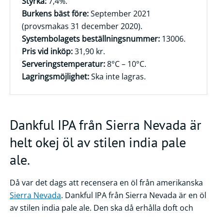
Styrka:
7,4%.
Burkens bäst före:
September 2021
Frågor
(provsmakas 31 december 2020).
&
Systembolagets beställningsnummer:
13006.
svar
Pris vid inköp:
31,90 kr.
Ölprovning
Serveringstemperatur:
8°C – 10°C.
Lagringsmöjlighet:
Ska inte lagras.
YouTube
Dankful IPA från Sierra Nevada är
helt okej öl av stilen india pale
ale.
Då var det dags att recensera en öl från amerikanska
Sierra Nevada
. Dankful IPA från Sierra Nevada är en öl
av stilen india pale ale. Den ska då erhålla doft och