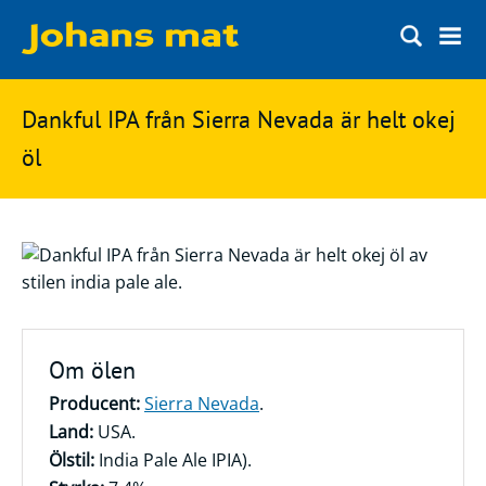
Matbloggen
Sök
Dankful IPA från Sierra Nevada är helt okej
Innertemperaturer
på
öl
Ingredienser
Johans
Matsnack
mat
Ölbloggen
Ölsnack
Sök
efter:
Topplistan
Om ölen
Bryggerier
Producent:
Sierra Nevada
.
Ölstilar
Land:
USA.
Ölstil:
India Pale Ale IPIA).
Kontakt