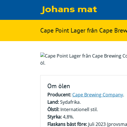
Matbloggen
Sök
Cape Point Lager från Cape Br
Innertemperaturer
på
Ingredienser
Johans
Matsnack
mat
Ölbloggen
Ölsnack
Sök
Om ölen
efter:
Topplistan
Producent:
Cape Brewing Company
.
Bryggerier
Land:
Sydafrika.
Ölstilar
Ölstil:
Internationell stil.
Styrka:
4,8%.
Flaskans bäst före:
Juli 2023 (provsm
Kontakt