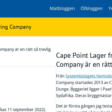
Matbloggen
Ölbloggen
Y
ewing Company
Cape Point Lager 
Company är en rätt 
Från
Systembolagets hemsid
Company startades 2013 av C
Dunge. Byggeriet ligger i Paa
Sydafrika. Deras bryggmästar
Det är första gången jag testar
akas 11 september 2022).