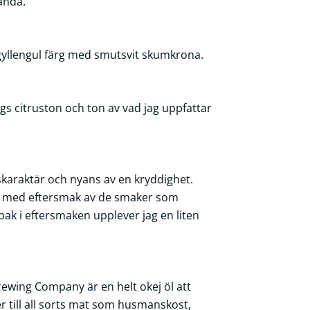
 ändå.
 gyllengul färg med smutsvit skumkrona.
gs citruston och ton av vad jag uppfattar
skaraktär och nyans av en kryddighet.
a med eftersmak av de smaker som
bak i eftersmaken upplever jag en liten
ewing Company är en helt okej öl att
r till all sorts mat som husmanskost,