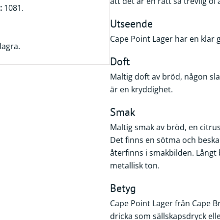
att det är en rätt så trevlig öl
:
1081.
Utseende
Cape Point Lager har en klar
lagra.
Doft
Maltig doft av bröd, någon sla
är en kryddighet.
Smak
Maltig smak av bröd, en citru
Det finns en sötma och besk
återfinns i smakbilden. Långt 
metallisk ton.
Betyg
Cape Point Lager från Cape Br
dricka som sällskapsdryck elle