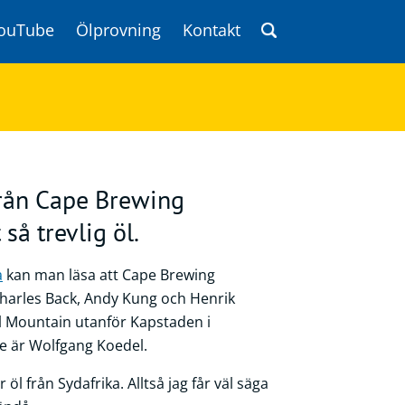
ouTube
Ölprovning
Kontakt
från Cape Brewing
så trevlig öl.
a
kan man läsa att Cape Brewing
harles Back, Andy Kung och Henrik
rl Mountain utanför Kapstaden i
e är Wolfgang Koedel.
 öl från Sydafrika. Alltså jag får väl säga