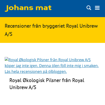
Matbloggen
Sök
Recensioner från bryggeriet Royal Unibrew
Innertemperaturer
på
A/S
Ingredienser
Johans
Matsnack
mat
Ölbloggen
Ölsnack
Sök
efter:
Topplistan
Royal Økologisk Pilsner från Royal
Bryggerier
Unibrew A/S
Ölstilar
Kontakt