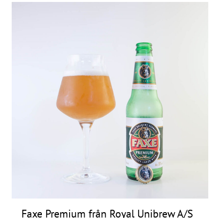
Frågor
&
svar
Ölprovning
YouTube
Faxe Premium från Royal Unibrew A/S