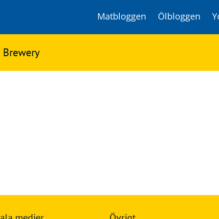
Matbloggen
Ölbloggen
Y
n Brewery
ala medier
Övrigt