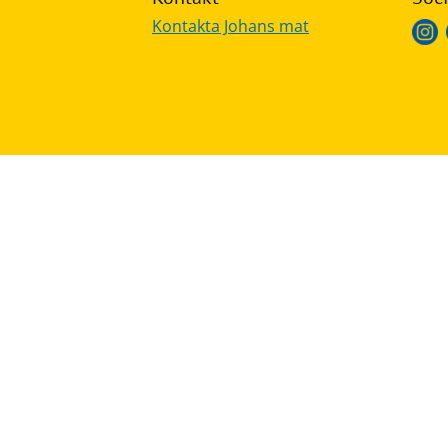
Kontakta Johans mat
Frågor
&
svar
Ölprovning
YouTube