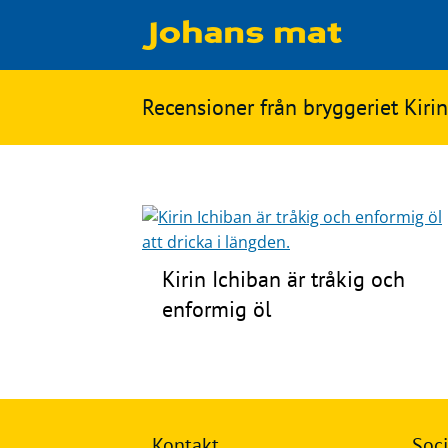
Matbloggen
Sök
Recensioner från bryggeriet Kiri
Innertemperaturer
på
Ingredienser
Johans
Matsnack
mat
Ölbloggen
Kirin Ichiban är tråkig och
Ölsnack
Sök
enformig öl
efter:
Topplistan
Bryggerier
Ölstilar
Kontakt
Kontakt
Soci