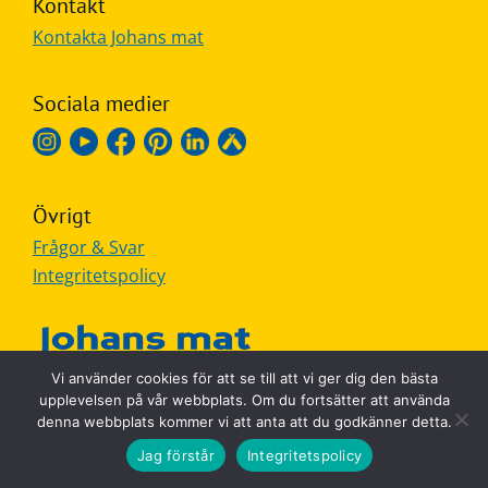
Kontakt
Frågor
Kontakta Johans mat
&
svar
Sociala medier
Ölprovning
YouTube
Övrigt
Frågor & Svar
Integritetspolicy
Vi använder cookies för att se till att vi ger dig den bästa
MADE IN SWEDEN
upplevelsen på vår webbplats. Om du fortsätter att använda
denna webbplats kommer vi att anta att du godkänner detta.
Jag förstår
Integritetspolicy