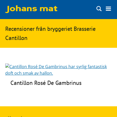
Matbloggen
Sök
Recensioner från bryggeriet Brasserie
Innertemperaturer
på
Cantillon
Ingredienser
Johans
Matsnack
mat
Ölbloggen
Ölsnack
Sök
efter:
Topplistan
Cantillon Rosé De Gambrinus
Bryggerier
Ölstilar
Kontakt