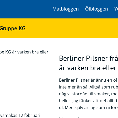
Matbloggen
Ölbloggen
Y
r Gruppe KG
Berliner Pilsner f
är varken bra eller 
Berliner Pilsner är ännu en öl
inte mer än så. Alltså som rub
några stordåd till smaker, me
heller. Jag tänker att det all
öl. Men själv är jag som ni förs
ovsmakas 12 februari