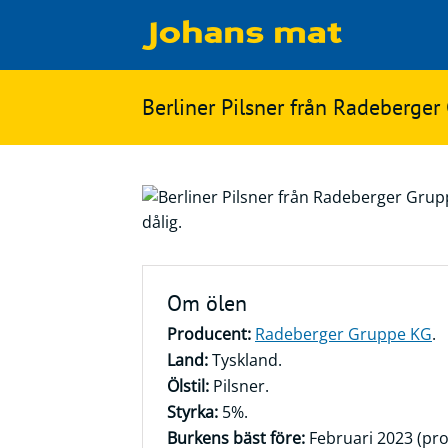
Matbloggen
Sök
Berliner Pilsner från Radeberge
Innertemperaturer
på
Ingredienser
Johans
Matsnack
mat
Ölbloggen
Ölsnack
Sök
Om ölen
efter:
Topplistan
Producent:
Radeberger Gruppe KG
.
Bryggerier
Land:
Tyskland.
Ölstilar
Ölstil:
Pilsner.
Styrka:
5%.
Burkens bäst före:
Februari 2023 (pr
Kontakt