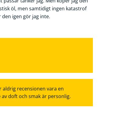
at passar tänker jag. Men köper jag den
astisk öl, men samtidigt ingen katastrof
 den igen gör jag inte.
r aldrig recensionen vara en
e av doft och smak är personlig.