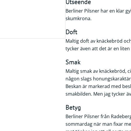
Utseende
Berliner Pilsner har en klar g
skumkrona.
Doft
Maltig doft av knäckebröd och
tycker även att det är en liten
Smak
Maltig smak av knäckebröd, ci
någon slags honungskaraktär. D
Beskan är markerad med besk
smakbilden. Men jag tycker äv
Betyg
Berliner Pilsner från Radeber
sommardag när man fixar med g