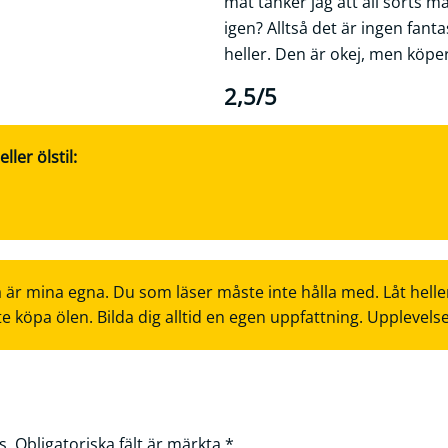
mat tänker jag att all sorts m
igen? Alltså det är ingen fant
heller. Den är okej, men köper
2,5/5
ler ölstil:
 är mina egna. Du som läser måste inte hålla med. Låt helle
te köpa ölen. Bilda dig alltid en egen uppfattning. Upplevels
s.
Obligatoriska fält är märkta
*