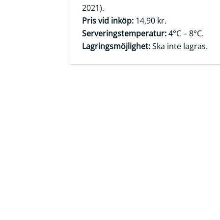
2021).
Frågor
Pris vid inköp:
14,90 kr.
&
Serveringstemperatur:
4°C – 8°C.
svar
Lagringsmöjlighet:
Ska inte lagras.
Ölprovning
YouTube