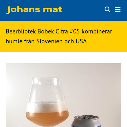
Matbloggen
Sök
Beerbliotek Bobek Citra #05 kombinerar
Innertemperaturer
på
humle från Slovenien och USA
Ingredienser
Johans
Matsnack
mat
Ölbloggen
Ölsnack
Sök
efter:
Topplistan
Bryggerier
Ölstilar
Kontakt