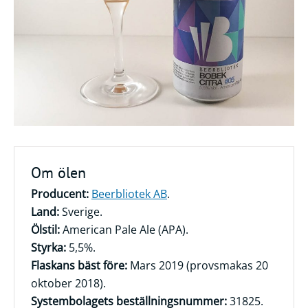
Frågor
&
svar
Ölprovning
YouTube
Om ölen
Producent:
Beerbliotek AB
.
Land:
Sverige.
Ölstil:
American Pale Ale (APA).
Styrka:
5,5%.
Flaskans bäst före:
Mars 2019 (provsmakas 20
oktober 2018).
Systembolagets beställningsnummer:
31825.