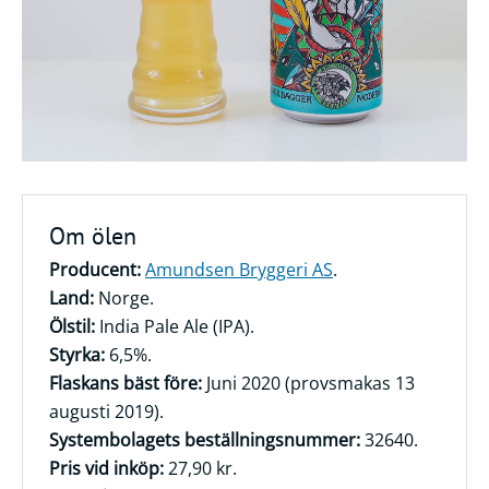
Frågor
&
svar
Ölprovning
YouTube
Om ölen
Producent:
Amundsen Bryggeri AS
.
Land:
Norge.
Ölstil:
India Pale Ale (IPA).
Styrka:
6,5%.
Flaskans bäst före:
Juni 2020 (provsmakas 13
augusti 2019).
Systembolagets beställningsnummer:
32640.
Pris vid inköp:
27,90 kr.