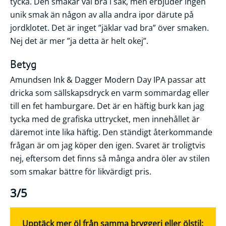
tycka. Den smakar väl bra i sak, men erbjuder ingen
unik smak än någon av alla andra ipor därute på
jordklotet. Det är inget ”jäklar vad bra” över smaken.
Nej det är mer ”ja detta är helt okej”.
Betyg
Amundsen Ink & Dagger Modern Day IPA passar att
dricka som sällskapsdryck en varm sommardag eller
till en fet hamburgare. Det är en häftig burk kan jag
tycka med de grafiska uttrycket, men innehållet är
däremot inte lika häftig. Den ständigt återkommande
frågan är om jag köper den igen. Svaret är troligtvis
nej, eftersom det finns så många andra öler av stilen
som smakar bättre för likvärdigt pris.
3/5
Upptäck mer öl från samma bryggeri eller ölstil: