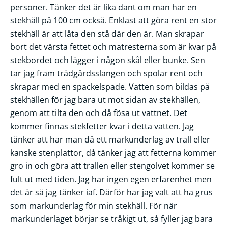
personer. Tänker det är lika dant om man har en
stekhäll på 100 cm också. Enklast att göra rent en stor
stekhäll är att låta den stå där den är. Man skrapar
bort det värsta fettet och matresterna som är kvar på
stekbordet och lägger i någon skål eller bunke. Sen
tar jag fram trädgårdsslangen och spolar rent och
skrapar med en spackelspade. Vatten som bildas på
stekhällen för jag bara ut mot sidan av stekhällen,
genom att tilta den och då fösa ut vattnet. Det
kommer finnas stekfetter kvar i detta vatten. Jag
tänker att har man då ett markunderlag av trall eller
kanske stenplattor, då tänker jag att fetterna kommer
gro in och göra att trallen eller stengolvet kommer se
fult ut med tiden. Jag har ingen egen erfarenhet men
det är så jag tänker iaf. Därför har jag valt att ha grus
som markunderlag för min stekhäll. För när
markunderlaget börjar se tråkigt ut, så fyller jag bara