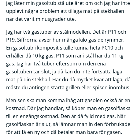
jag låter min gasoltub stå ute året om och jag har inte
upplevt några problem att tillaga mat på stekhällen
när det varit minusgrader ute.
Jag har två gastuber av stålmodellen. Det är P11 och
P19. Siffrorna avser hur många kilo gas de rymmer.
En gasoltub i komposit skulle kunna heta PC10 och
erhåller då 10 kg gas. P11 som är i stål har du 11 kg
gas. Jag har två tuber eftersom om den ena
gasoltuben tar slut, ja då kan du inte fortsätta laga
mat på din stekhäll. Har du då mycket kvar att laga, då
måste du antingen starta grillen eller spisen inomhus.
Men sen ska man komma ihåg att gasolen också är en
kostnad. Där jag handlar, så köper man en gasolflaska
till en engångskostnad. Den är då fylld med gas. När
gasolflaskan är slut, så lämnar man in den förbrukade
för att få en ny och då betalar man bara för gasen.