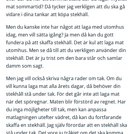
mat sommartid? Då tycker jag verkligen att du ska gå
vidare i dina tankar att köpa stekhäll.
Men du kanske inte har något att laga med utomhus
idag, men vill sätta igång? Ja men då kan du gott
fundera på att skaffa stekhäll. Det är kul att laga mat
utomhus. Men se då till att du verkligen använder din
stekhäll. Det är ju trist om den bara står och samlar
damm som sagt.
Men jag vill också skriva några rader om tak. Om du
vill kunna laga mat alla årets dagar, då behöver din
stekhåll stå under tak. För det går inte att laga mat
när det spöregnar. Maten blir förstörd av regnet. Har
du inga möjligheter till tak, men kan anpassa
matlagningen utefter vädret, då kan du fortfarande
skaffa en stekhäll. Jag själv förordar att en stekhäll ska
stå under tak. Det vore ju tråkigt om det ska komma