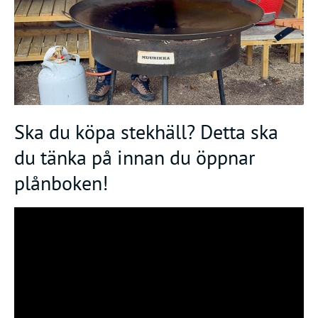
Frågor
&
svar
Ölprovning
YouTube
Ska du köpa stekhäll? Detta ska
du tänka på innan du öppnar
plånboken!