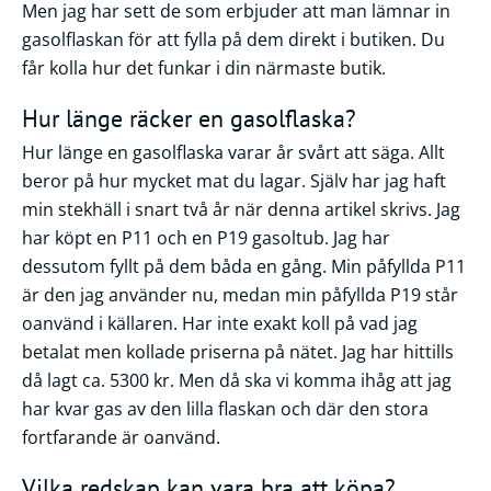
Men jag har sett de som erbjuder att man lämnar in
gasolflaskan för att fylla på dem direkt i butiken. Du
får kolla hur det funkar i din närmaste butik.
Hur länge räcker en gasolflaska?
Hur länge en gasolflaska varar år svårt att säga. Allt
beror på hur mycket mat du lagar. Själv har jag haft
min stekhäll i snart två år när denna artikel skrivs. Jag
har köpt en P11 och en P19 gasoltub. Jag har
dessutom fyllt på dem båda en gång. Min påfyllda P11
är den jag använder nu, medan min påfyllda P19 står
oanvänd i källaren. Har inte exakt koll på vad jag
betalat men kollade priserna på nätet. Jag har hittills
då lagt ca. 5300 kr. Men då ska vi komma ihåg att jag
har kvar gas av den lilla flaskan och där den stora
fortfarande är oanvänd.
Vilka redskap kan vara bra att köpa?