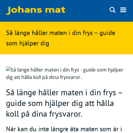
Matbloggen
Sök
Så länge håller maten i din frys – guide
Innertemperaturer
på
som hjälper dig
Ingredienser
Johans
Matsnack
mat
Ölbloggen
Ölsnack
Sök
Så länge håller maten i din frys –
efter:
Topplistan
guide som hjälper dig att hålla
Bryggerier
koll på dina frysvaror.
Ölstilar
När kan du inte längre äta maten som är i
Kontakt