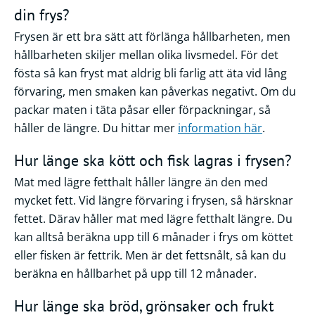
din frys?
Frågor
Frysen är ett bra sätt att förlänga hållbarheten, men
&
hållbarheten skiljer mellan olika livsmedel. För det
svar
fösta så kan fryst mat aldrig bli farlig att äta vid lång
Ölprovning
förvaring, men smaken kan påverkas negativt. Om du
packar maten i täta påsar eller förpackningar, så
YouTube
håller de längre. Du hittar mer
information här
.
Hur länge ska kött och fisk lagras i frysen?
Mat med lägre fetthalt håller längre än den med
mycket fett. Vid längre förvaring i frysen, så härsknar
fettet. Därav håller mat med lägre fetthalt längre. Du
kan alltså beräkna upp till 6 månader i frys om köttet
eller fisken är fettrik. Men är det fettsnålt, så kan du
beräkna en hållbarhet på upp till 12 månader.
Hur länge ska bröd, grönsaker och frukt