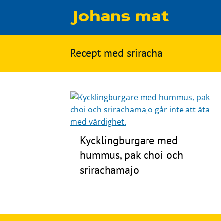
Matbloggen
Sök
Recept med
sriracha
Innertemperaturer
på
Ingredienser
Johans
Matsnack
mat
Ölbloggen
Ölsnack
Kycklingburgare med
Sök
hummus, pak choi och
efter:
Topplistan
srirachamajo
Bryggerier
Ölstilar
Kontakt