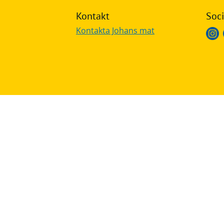
Kontakt
Soci
Frågor
&
Kontakta Johans mat
svar
Ölprovning
YouTube