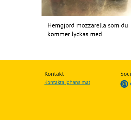
Frågor
&
Hemgjord mozzarella som du
svar
kommer lyckas med
Ölprovning
YouTube
Kontakt
Soci
Kontakta Johans mat