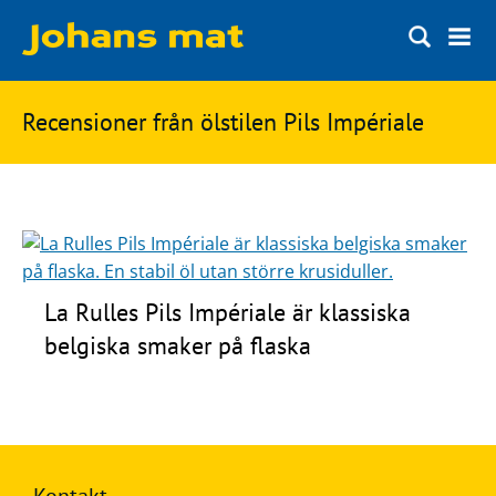
Matbloggen
Sök
Recensioner från ölstilen Pils Impériale
Innertemperaturer
på
Ingredienser
Johans
Matsnack
mat
Ölbloggen
Ölsnack
La Rulles Pils Impériale är klassiska
Sök
belgiska smaker på flaska
efter:
Topplistan
Bryggerier
Ölstilar
Kontakt