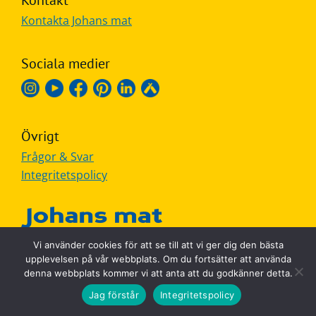
Kontakt
Kontakta Johans mat
Frågor
&
svar
Sociala medier
Ölprovning
YouTube
Övrigt
Frågor & Svar
Integritetspolicy
Vi använder cookies för att se till att vi ger dig den bästa
MADE IN SWEDEN
upplevelsen på vår webbplats. Om du fortsätter att använda
denna webbplats kommer vi att anta att du godkänner detta.
Jag förstår
Integritetspolicy