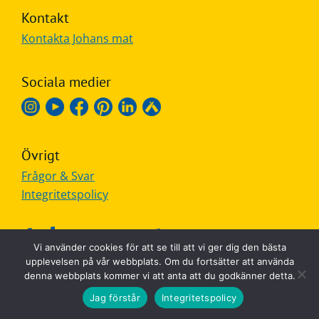
Kontakt
Frågor
Kontakta Johans mat
&
svar
Sociala medier
Ölprovning
YouTube
Övrigt
Frågor & Svar
Integritetspolicy
Vi använder cookies för att se till att vi ger dig den bästa
upplevelsen på vår webbplats. Om du fortsätter att använda
MADE IN SWEDEN
denna webbplats kommer vi att anta att du godkänner detta.
Jag förstår
Integritetspolicy