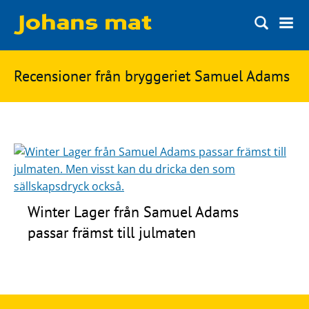
Matbloggen
Sök
Recensioner från bryggeriet Samuel Adams
Innertemperaturer
på
Ingredienser
Johans
Matsnack
mat
Ölbloggen
Ölsnack
Sök
Winter Lager från Samuel Adams
efter:
Topplistan
passar främst till julmaten
Bryggerier
Ölstilar
Kontakt