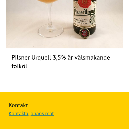
Frågor
&
svar
Ölprovning
YouTube
Pilsner Urquell 3,5% är välsmakande
folköl
Kontakt
Kontakta Johans mat