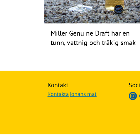
Frågor
&
svar
Miller Genuine Draft har en
Ölprovning
tunn, vattnig och tråkig smak
YouTube
Kontakt
Soci
Kontakta Johans mat