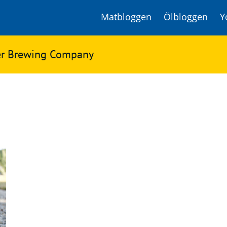
Matbloggen
Ölbloggen
Y
ler Brewing Company