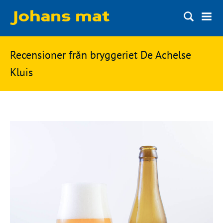
Matbloggen
Sök
Recensioner från bryggeriet De Achelse
Innertemperaturer
på
Kluis
Ingredienser
Johans
Matsnack
mat
Ölbloggen
Ölsnack
Sök
efter:
Topplistan
Bryggerier
Ölstilar
Kontakt