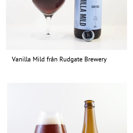
Frågor
&
svar
Ölprovning
YouTube
Vanilla Mild från Rudgate Brewery