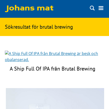
Matbloggen
Sök
Sökresultat för brutal brewing
Innertemperaturer
på
Ingredienser
Johans
Matsnack
mat
Ölbloggen
Ölsnack
A Ship Full Of IPA från Brutal Brewing
Sök
efter:
Topplistan
Bryggerier
Ölstilar
Kontakt