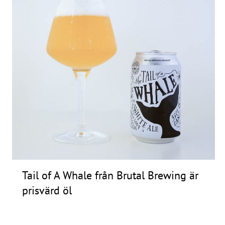
Frågor
&
svar
Ölprovning
YouTube
Tail of A Whale från Brutal Brewing är
prisvärd öl